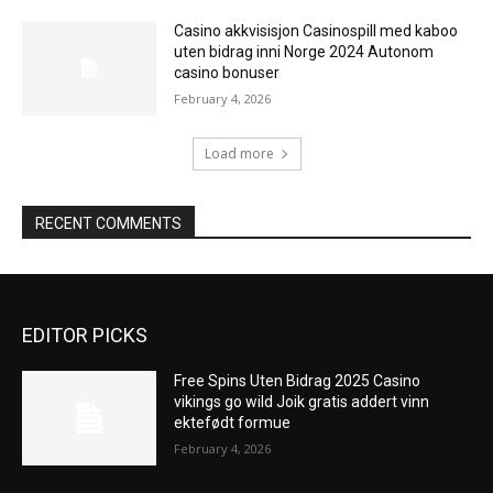
Casino akkvisisjon Casinospill med kaboo
uten bidrag inni Norge 2024 Autonom
casino bonuser
February 4, 2026
Load more
RECENT COMMENTS
EDITOR PICKS
Free Spins Uten Bidrag 2025 Casino
vikings go wild Joik gratis addert vinn
ektefødt formue
February 4, 2026