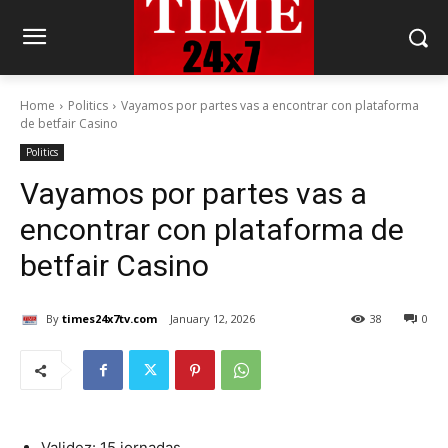
Home
Politics
Vayamos por partes vas a encontrar con plataforma
de betfair Casino
Politics
Vayamos por partes vas a
encontrar con plataforma de
betfair Casino
By
times24x7tv.com
January 12, 2026
38
0
Validez: 15 jornadas