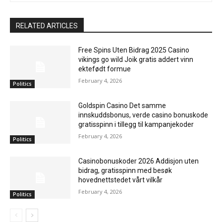
RELATED ARTICLES
Free Spins Uten Bidrag 2025 Casino
vikings go wild Joik gratis addert vinn
ektefødt formue
February 4, 2026
Politics
Goldspin Casino Det samme
innskuddsbonus, verde casino bonuskode
gratisspinn i tillegg til kampanjekoder
February 4, 2026
Politics
Casinobonuskoder 2026 Addisjon uten
bidrag, gratisspinn med besøk
hovednettstedet vårt vilkår
February 4, 2026
Politics