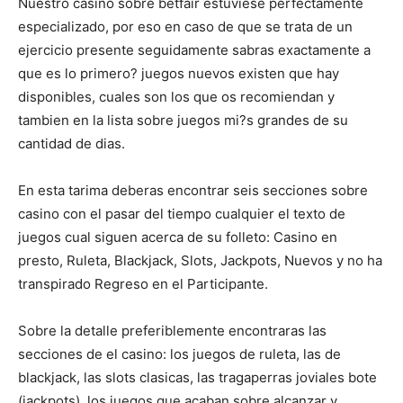
Nuestro casino sobre betfair estuviese perfectamente
especializado, por eso en caso de que se trata de un
ejercicio presente seguidamente sabras exactamente a
que es lo primero? juegos nuevos existen que hay
disponibles, cuales son los que os recomiendan y
tambien en la lista sobre juegos mi?s grandes de su
cantidad de dias.
En esta tarima deberas encontrar seis secciones sobre
casino con el pasar del tiempo cualquier el texto de
juegos cual siguen acerca de su folleto: Casino en
presto, Ruleta, Blackjack, Slots, Jackpots, Nuevos y no ha
transpirado Regreso en el Participante.
Sobre la detalle preferiblemente encontraras las
secciones de el casino: los juegos de ruleta, las de
blackjack, las slots clasicas, las tragaperras joviales bote
(jackpots), los juegos que acaban sobre alcanzar y