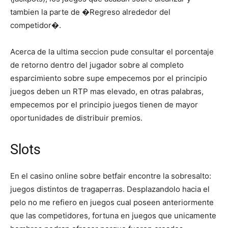
tambien la parte de �Regreso alrededor del
competidor�.
Acerca de la ultima seccion pude consultar el porcentaje
de retorno dentro del jugador sobre al completo
esparcimiento sobre supe empecemos por el principio
juegos deben un RTP mas elevado, en otras palabras,
empecemos por el principio juegos tienen de mayor
oportunidades de distribuir premios.
Slots
En el casino online sobre betfair encontre la sobresalto:
juegos distintos de tragaperras. Desplazandolo hacia el
pelo no me refiero en juegos cual poseen anteriormente
que las competidores, fortuna en juegos que unicamente