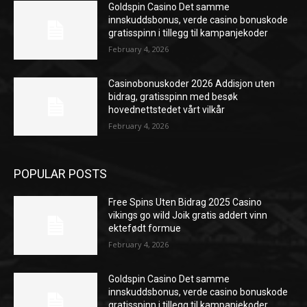
Goldspin Casino Det samme
innskuddsbonus, verde casino bonuskode
gratisspinn i tillegg til kampanjekoder
February 4, 2026
Casinobonuskoder 2026 Addisjon uten
bidrag, gratisspinn med besøk
hovednettstedet vårt vilkår
February 4, 2026
POPULAR POSTS
Free Spins Uten Bidrag 2025 Casino
vikings go wild Joik gratis addert vinn
ektefødt formue
February 4, 2026
Goldspin Casino Det samme
innskuddsbonus, verde casino bonuskode
gratisspinn i tillegg til kampanjekoder