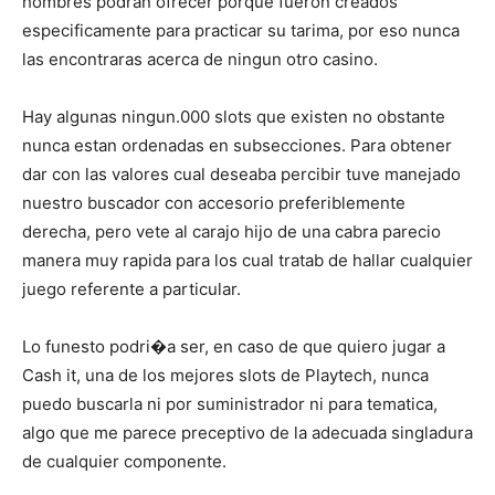
hombres podran ofrecer porque fueron creados
especificamente para practicar su tarima, por eso nunca
las encontraras acerca de ningun otro casino.
Hay algunas ningun.000 slots que existen no obstante
nunca estan ordenadas en subsecciones. Para obtener
dar con las valores cual deseaba percibir tuve manejado
nuestro buscador con accesorio preferiblemente
derecha, pero vete al carajo hijo de una cabra parecio
manera muy rapida para los cual tratab de hallar cualquier
juego referente a particular.
Lo funesto podri�a ser, en caso de que quiero jugar a
Cash it, una de los mejores slots de Playtech, nunca
puedo buscarla ni por suministrador ni para tematica,
algo que me parece preceptivo de la adecuada singladura
de cualquier componente.