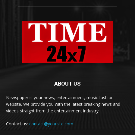
ABOUT US
Newspaper is your news, entertainment, music fashion
website. We provide you with the latest breaking news and
videos straight from the entertainment industry.
Contact us:
contact@yoursite.com