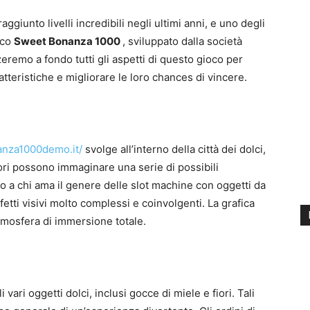
aggiunto livelli incredibili negli ultimi anni, e uno degli
oco
Sweet Bonanza 1000
, sviluppato dalla società
eremo a fondo tutti gli aspetti di questo gioco per
atteristiche e migliorare le loro chances di vincere.
anza1000demo.it/
svolge all’interno della città dei dolci,
ori possono immaginare una serie di possibili
to a chi ama il genere delle slot machine con oggetti da
etti visivi molto complessi e coinvolgenti. La grafica
atmosfera di immersione totale.
 vari oggetti dolci, inclusi gocce di miele e fiori. Tali