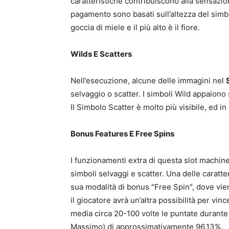
caratteristiche contribuiscono alla sensazio
pagamento sono basati sull’altezza del simbo
goccia di miele e il più alto è il fiore.
Wilds E Scatters
Nell’esecuzione, alcune delle immagini nel
selvaggio o scatter. I simboli Wild appaiono s
Il Simbolo Scatter è molto più visibile, ed 
Bonus Features E Free Spins
I funzionamenti extra di questa slot machine 
simboli selvaggi e scatter. Una delle caratter
sua modalità di bonus "Free Spin", dove vien
il giocatore avrà un’altra possibilità per vin
media circa 20-100 volte le puntate durant
Massimo) di approssimativamente 96,13%.