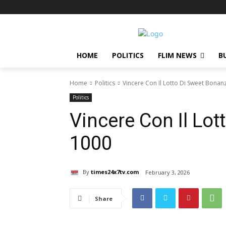
HOME
POLITICS
FLIM NEWS
B
Home
Politics
Vincere Con Il Lotto Di Sweet Bonan
Politics
Vincere Con Il Lo
1000
By
times24x7tv.com
February 3, 2026
Share