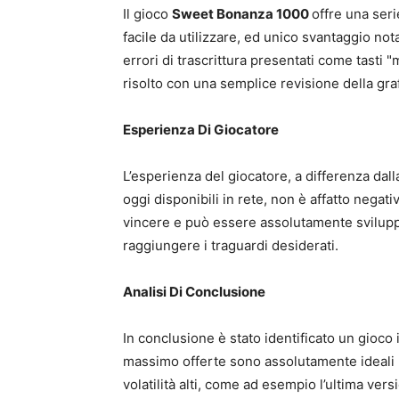
Il gioco
Sweet Bonanza 1000
offre una seri
facile da utilizzare, ed unico svantaggio no
errori di trascrittura presentati come tasti
risolto con una semplice revisione della gra
Esperienza Di Giocatore
L’esperienza del giocatore, a differenza dalla
oggi disponibili in rete, non è affatto nega
vincere e può essere assolutamente svilupp
raggiungere i traguardi desiderati.
Analisi Di Conclusione
In conclusione è stato identificato un gioco i
massimo offerte sono assolutamente ideali 
volatilità alti, come ad esempio l’ultima ver