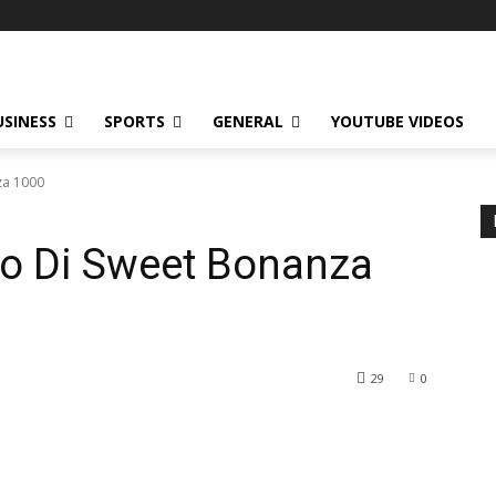
USINESS
SPORTS
GENERAL
YOUTUBE VIDEOS
za 1000
tto Di Sweet Bonanza
29
0