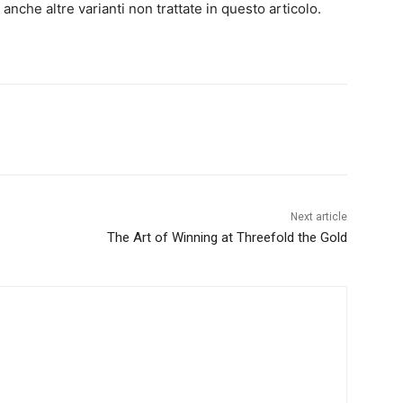
anche altre varianti non trattate in questo articolo.
Next article
The Art of Winning at Threefold the Gold