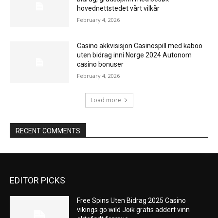
hovednettstedet vårt vilkår
February 4, 2026
Casino akkvisisjon Casinospill med kaboo
uten bidrag inni Norge 2024 Autonom
casino bonuser
February 4, 2026
Load more
RECENT COMMENTS
EDITOR PICKS
Free Spins Uten Bidrag 2025 Casino
vikings go wild Joik gratis addert vinn