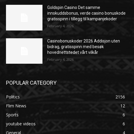
Goldspin Casino Det samme
innskuddsbonus, verde casino bonuskode
gratisspinn i tillegg til kampanjekoder
February 4, 2026
Casinobonuskoder 2026 Addisjon uten
bidrag, gratisspinn med besøk
hovednettstedet vårt vilkår
February 4, 2026
POPULAR CATEGORY
Politics
2156
Flim News
12
Sports
6
youtube videos
6
General
4