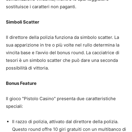
sostituisce i caratteri non paganti.
Simboli Scatter
Il direttore della polizia funziona da simbolo scatter. La
sua apparizione in tre o più volte nel rullo determina la
vincita base e l’avvio del bonus round. La cacciatrice di
tesori è un simbolo scatter che può dare una seconda
possibilità di vittoria.
Bonus Feature
Il gioco "Pistolo Casino" presenta due caratteristiche
speciali:
Il razzo di polizia, attivato dal direttore della polizia.
Questo round offre 10 giri gratuiti con un multibanco di