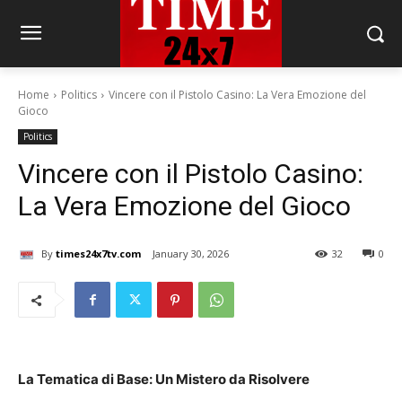
Home
Politics
Vincere con il Pistolo Casino: La Vera Emozione del
Gioco
Politics
Vincere con il Pistolo Casino:
La Vera Emozione del Gioco
By
times24x7tv.com
January 30, 2026
32
0
La Tematica di Base: Un Mistero da Risolvere