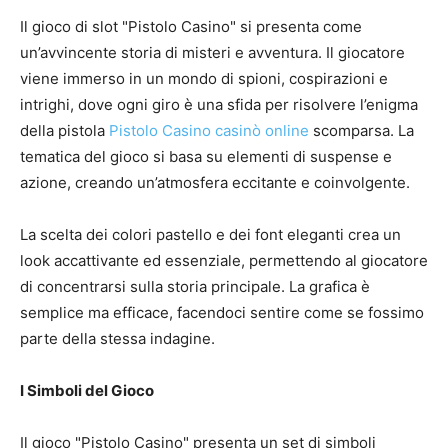
Il gioco di slot "Pistolo Casino" si presenta come
un’avvincente storia di misteri e avventura. Il giocatore
viene immerso in un mondo di spioni, cospirazioni e
intrighi, dove ogni giro è una sfida per risolvere l’enigma
della pistola
Pistolo Casino casinò online
scomparsa. La
tematica del gioco si basa su elementi di suspense e
azione, creando un’atmosfera eccitante e coinvolgente.
La scelta dei colori pastello e dei font eleganti crea un
look accattivante ed essenziale, permettendo al giocatore
di concentrarsi sulla storia principale. La grafica è
semplice ma efficace, facendoci sentire come se fossimo
parte della stessa indagine.
I Simboli del Gioco
Il gioco "Pistolo Casino" presenta un set di simboli