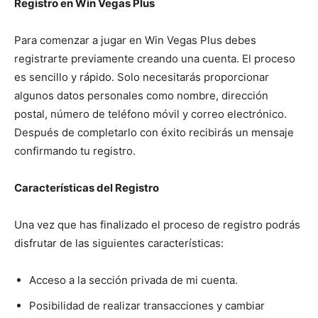
Registro en Win Vegas Plus
Para comenzar a jugar en Win Vegas Plus debes
registrarte previamente creando una cuenta. El proceso
es sencillo y rápido. Solo necesitarás proporcionar
algunos datos personales como nombre, dirección
postal, número de teléfono móvil y correo electrónico.
Después de completarlo con éxito recibirás un mensaje
confirmando tu registro.
Características del Registro
Una vez que has finalizado el proceso de registro podrás
disfrutar de las siguientes características:
Acceso a la sección privada de mi cuenta.
Posibilidad de realizar transacciones y cambiar