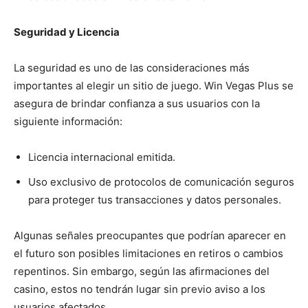
Seguridad y Licencia
La seguridad es uno de las consideraciones más
importantes al elegir un sitio de juego. Win Vegas Plus se
asegura de brindar confianza a sus usuarios con la
siguiente información:
Licencia internacional emitida.
Uso exclusivo de protocolos de comunicación seguros
para proteger tus transacciones y datos personales.
Algunas señales preocupantes que podrían aparecer en
el futuro son posibles limitaciones en retiros o cambios
repentinos. Sin embargo, según las afirmaciones del
casino, estos no tendrán lugar sin previo aviso a los
usuarios afectados.