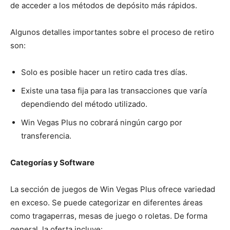
de acceder a los métodos de depósito más rápidos.
Algunos detalles importantes sobre el proceso de retiro
son:
Solo es posible hacer un retiro cada tres días.
Existe una tasa fija para las transacciones que varía
dependiendo del método utilizado.
Win Vegas Plus no cobrará ningún cargo por
transferencia.
Categorías y Software
La sección de juegos de Win Vegas Plus ofrece variedad
en exceso. Se puede categorizar en diferentes áreas
como tragaperras, mesas de juego o roletas. De forma
general, la oferta incluye: