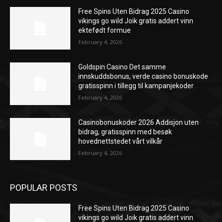
Free Spins Uten Bidrag 2025 Casino
vikings go wild Joik gratis addert vinn
ektefødt formue
February 4, 2026
Goldspin Casino Det samme
innskuddsbonus, verde casino bonuskode
gratisspinn i tillegg til kampanjekoder
February 4, 2026
Casinobonuskoder 2026 Addisjon uten
bidrag, gratisspinn med besøk
hovednettstedet vårt vilkår
February 4, 2026
POPULAR POSTS
Free Spins Uten Bidrag 2025 Casino
vikings go wild Joik gratis addert vinn