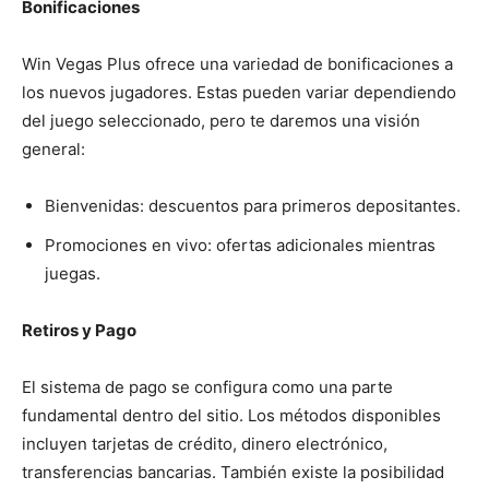
Bonificaciones
Win Vegas Plus ofrece una variedad de bonificaciones a
los nuevos jugadores. Estas pueden variar dependiendo
del juego seleccionado, pero te daremos una visión
general:
Bienvenidas: descuentos para primeros depositantes.
Promociones en vivo: ofertas adicionales mientras
juegas.
Retiros y Pago
El sistema de pago se configura como una parte
fundamental dentro del sitio. Los métodos disponibles
incluyen tarjetas de crédito, dinero electrónico,
transferencias bancarias. También existe la posibilidad